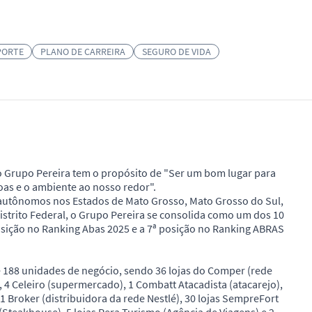
PORTE
PLANO DE CARREIRA
SEGURO DE VIDA
 o Grupo Pereira tem o propósito de "Ser um bom lugar para
oas e o ambiente ao nosso redor".
 autônomos nos Estados de Mato Grosso, Mato Grosso do Sul,
Distrito Federal, o Grupo Pereira se consolida como um dos 10
posição no Ranking Abas 2025 e a 7ª posição no Ranking ABRAS
188 unidades de negócio, sendo 36 lojas do Comper (rede
, 4 Celeiro (supermercado), 1 Combatt Atacadista (atacarejo),
, 1 Broker (distribuidora da rede Nestlé), 30 lojas SempreFort