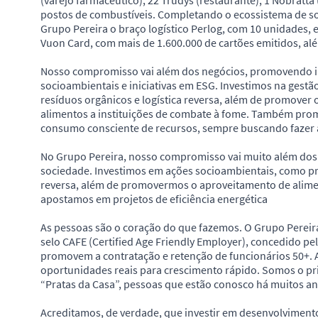
(varejo farmacêutico), 22 Trudys (restaurante), 1 Nobratta
postos de combustíveis. Completando o ecossistema de so
Grupo Pereira o braço logístico Perlog, com 10 unidades, e 
Vuon Card, com mais de 1.600.000 de cartões emitidos, alé
Nosso compromisso vai além dos negócios, promovendo im
socioambientais e iniciativas em ESG. Investimos na gest
resíduos orgânicos e logística reversa, além de promover
alimentos a instituições de combate à fome. Também prom
consumo consciente de recursos, sempre buscando fazer
No Grupo Pereira, nosso compromisso vai muito além dos 
sociedade. Investimos em ações socioambientais, como p
reversa, além de promovermos o aproveitamento de alim
apostamos em projetos de eficiência energética
As pessoas são o coração do que fazemos. O Grupo Pereira 
selo CAFE (Certified Age Friendly Employer), concedido pe
promovem a contratação e retenção de funcionários 50+. 
oportunidades reais para crescimento rápido. Somos o pr
“Pratas da Casa”, pessoas que estão conosco há muitos an
Acreditamos, de verdade, que investir em desenvolviment