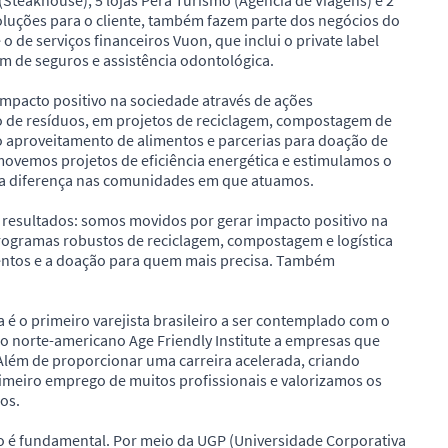
 (Steakhouse), 5 lojas Pera Turismo (Agência de Viagens) e 2
luções para o cliente, também fazem parte dos negócios do
o de serviços financeiros Vuon, que inclui o private label
m de seguros e assistência odontológica.
pacto positivo na sociedade através de ações
ão de resíduos, em projetos de reciclagem, compostagem de
 o aproveitamento de alimentos e parcerias para doação de
ovemos projetos de eficiência energética e estimulamos o
 a diferença nas comunidades em que atuamos.
resultados: somos movidos por gerar impacto positivo na
rogramas robustos de reciclagem, compostagem e logística
entos e a doação para quem mais precisa. Também
é o primeiro varejista brasileiro a ser contemplado com o
lo norte-americano Age Friendly Institute a empresas que
Além de proporcionar uma carreira acelerada, criando
imeiro emprego de muitos profissionais e valorizamos os
os.
o é fundamental. Por meio da UGP (Universidade Corporativa