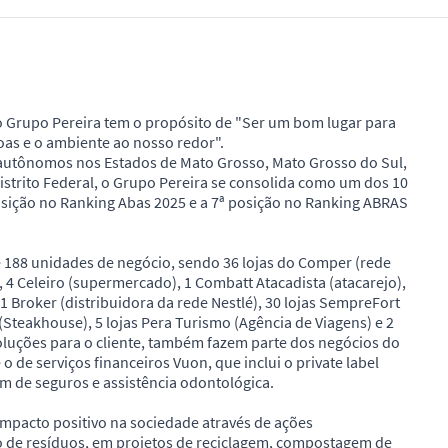
 o Grupo Pereira tem o propósito de "Ser um bom lugar para
oas e o ambiente ao nosso redor".
 autônomos nos Estados de Mato Grosso, Mato Grosso do Sul,
Distrito Federal, o Grupo Pereira se consolida como um dos 10
posição no Ranking Abas 2025 e a 7ª posição no Ranking ABRAS
188 unidades de negócio, sendo 36 lojas do Comper (rede
, 4 Celeiro (supermercado), 1 Combatt Atacadista (atacarejo),
, 1 Broker (distribuidora da rede Nestlé), 30 lojas SempreFort
 (Steakhouse), 5 lojas Pera Turismo (Agência de Viagens) e 2
luções para o cliente, também fazem parte dos negócios do
o de serviços financeiros Vuon, que inclui o private label
m de seguros e assistência odontológica.
pacto positivo na sociedade através de ações
ão de resíduos, em projetos de reciclagem, compostagem de