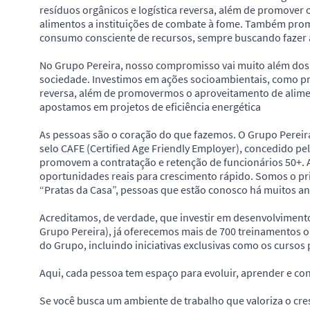
resíduos orgânicos e logística reversa, além de promover
alimentos a instituições de combate à fome. Também prom
consumo consciente de recursos, sempre buscando fazer
No Grupo Pereira, nosso compromisso vai muito além dos 
sociedade. Investimos em ações socioambientais, como p
reversa, além de promovermos o aproveitamento de alim
apostamos em projetos de eficiência energética
As pessoas são o coração do que fazemos. O Grupo Pereira 
selo CAFE (Certified Age Friendly Employer), concedido pe
promovem a contratação e retenção de funcionários 50+. 
oportunidades reais para crescimento rápido. Somos o pr
“Pratas da Casa”, pessoas que estão conosco há muitos an
Acreditamos, de verdade, que investir em desenvolviment
Grupo Pereira), já oferecemos mais de 700 treinamentos on
do Grupo, incluindo iniciativas exclusivas como os cursos 
Aqui, cada pessoa tem espaço para evoluir, aprender e co
Se você busca um ambiente de trabalho que valoriza o cres