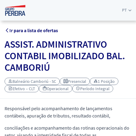
PT
Ir para a lista de ofertas
ASSIST. ADMINISTRATIVO
CONTABIL IMOBILIZADO BAL.
CAMBORIÚ
Balneário Camboriú - SC
Presencial
1 Posição
Efetivo – CLT
Operacional
Período Integral
Responsável pelo acompanhamento de lançamentos
contábeis, apuração de tributos, resultado contábil,
conciliações e acompanhamento das rotinas operacionais do
setor, visando a integridade fiscal de todas as