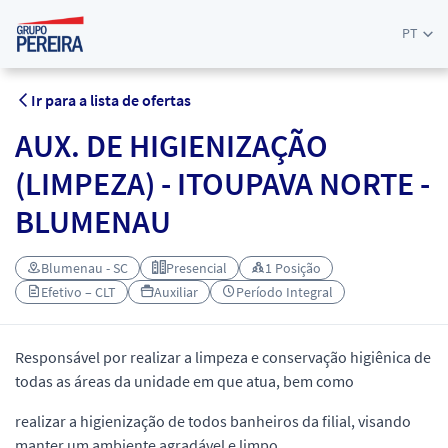
PT
Ir para a lista de ofertas
AUX. DE HIGIENIZAÇÃO
(LIMPEZA) - ITOUPAVA NORTE -
BLUMENAU
Blumenau - SC
Presencial
1 Posição
Efetivo – CLT
Auxiliar
Período Integral
Responsável por realizar a limpeza e conservação higiênica de
todas as áreas da unidade em que atua, bem como
realizar a higienização de todos banheiros da filial, visando
manter um ambiente agradável e limpo.